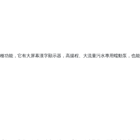
種功能，它有大屏幕漢字顯示器，高揚程、大流量污水專用蠕動泵，也能