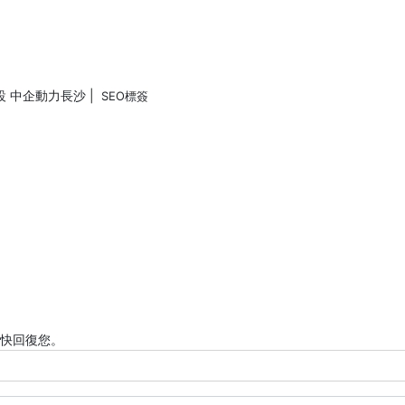
設 中企動力
長沙
|
SEO標簽
快回復您。