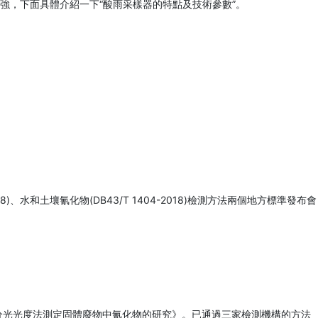
強，下面具體介紹一下“酸雨采樣器的特點及技術參數”。
、水和土壤氰化物(DB43/T 1404-2018)檢測方法兩個地方標準發布會
離分光光度法測定固體廢物中氰化物的研究》。已通過三家檢測機構的方法