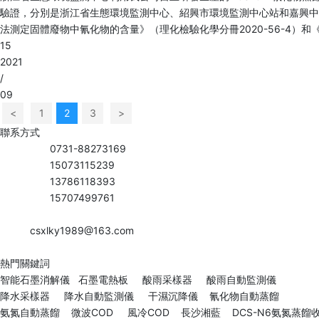
驗證，分別是浙江省生態環境監測中心、紹興市環境監測中心站和嘉興中
法測定固體廢物中氰化物的含量》（理化檢驗化學分冊2020-56-4）和
15
2021
/
09
<
1
2
3
>
聯系方式
公司總機：
0731-88273169
銷售手機：
15073115239
（歐陽）
技術部門：
13786118393
（許）
售后服務：
15707499761
（李）
傳真：0731-88279048
郵箱：
csxlky1989@163.com
地址：長沙市雨花區環保中路188號國際企業中心1棟B101、201、301
熱門關鍵詞
智能石墨消解儀
石墨電熱板
酸雨采樣器
酸雨自動監測儀
降水采樣器
降水自動監測儀
干濕沉降儀
氰化物自動蒸餾
氨氮自動蒸餾
微波COD
風冷COD
長沙湘藍
DCS-N6氨氮蒸餾