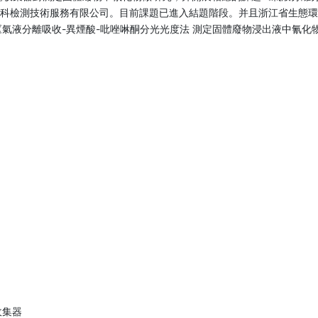
科檢測技術服務有限公司。目前課題已進入結題階段。并且浙江省生態環
《氣液分離吸收-異煙酸-吡唑啉酮分光光度法 測定固體廢物浸出液中氰化物》
收集器