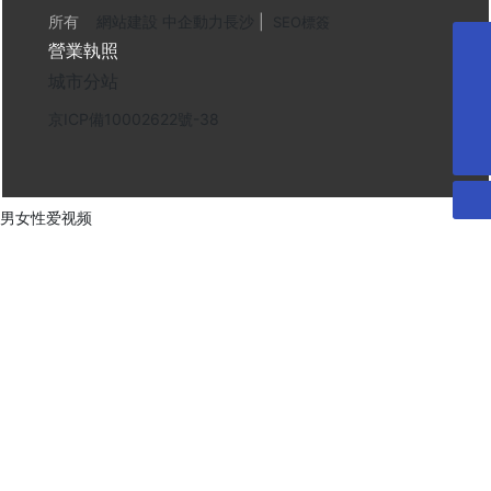
所有
網站建設 中企動力
長沙
|
SEO標簽
營業執照
城市分站
15073115239
京ICP備10002622號-38
QQ:1494275811
QQ:3271813425
男女性爱视频