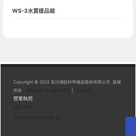
WS-3水質樣品箱
Copyright © 2022 長沙湘藍科學儀器股份有限公司 版權
所有
網站建設 中企動力
長沙
|
SEO標簽
營業執照
城市分站
京ICP備10002622號-38